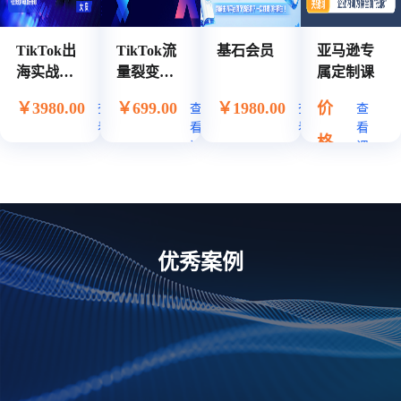
TikTok出
TikTok流
基石会员
亚马逊专
海实战集
量裂变
属定制课
训营（线
营：从0到
￥3980.00
￥699.00
￥1980.00
价
查
查
查
查
下课）
1搭建高转
看
看
看
看
化账号与
格
课
课
课
课
爆款内容
程
程
程
程
请
体系
咨
询
优秀案例