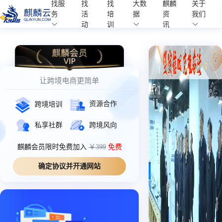
找服
找
找
大数
麒麟
关于
麒麟学院
务
活
培
据
资
我们
Kylin Academy
动
训
讯
让跨境电商更简单
资源合作
跨境培训
私享社群
跨境风向
麒麟会员限时免费加入
￥399
免费
确定协议并开通网站