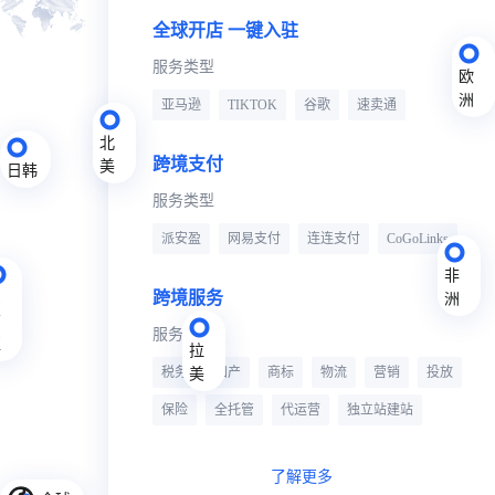
全球开店 一键入驻
服务类型
欧
洲
亚马逊
TIKTOK
谷歌
速卖通
北
跨境支付
美
日韩
服务类型
派安盈
网易支付
连连支付
CoGoLinks
非
跨境服务
东
洲
南
服务类型
亚
拉
税务
知产
商标
物流
营销
投放
美
保险
全托管
代运营
独立站建站
了解更多