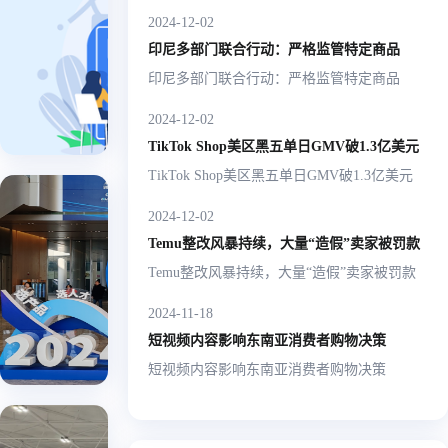
“聚
新！亚
营的
亚马
跨
2024-12-02
焦跨
马逊
亚马逊
福建
逊 |
境平
印尼多部门联合行动：严格监管特定商品
Listing标
境电
石狮
Listing
2025-
台
题新
市跨
印尼多部门联合行动：严格监管特定商品
商需
01-21
标题新
亚
规，重
境电
马
求，
规，重
复词限
2024-12-02
商公
逊
提供
复词限
制1月21
共服
TikTok Shop美区黑五单日GMV破1.3亿美元
日正式
务中
一站
制1月
TikTok Shop美区黑五单日GMV破1.3亿美元
实施！
心。
式综
21日正
2024IC
2024-12-02
合服
式实
杭州跨
Temu整改风暴持续，大量“造假”卖家被罚款
务”
施！
会圆满
在杭州，
Temu整改风暴持续，大量“造假”卖家被罚款
未来！
束，国
2024-11-18
数字赋
麒麟出海 |
短视频内容影响东南亚消费者购物决策
制造业
2024-12-0
高效出
短视频内容影响东南亚消费者购物决策
海！
浙跨