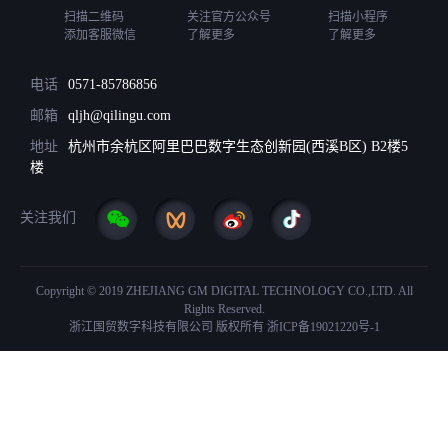
数
扫描二维码
关注官方公众号
扫描小程序
贸
添加客服微信
了解更多
了解更多
公
电话
0571-85786856
共
服
邮箱
qljh@qilingu.com
务
地址
杭州市余杭区阿里巴巴数字生态创新园(西溪B区) B2楼5
楼
平
台
关注我们
Copyright © 2019 ZHEJIANG GM DIGITAL TECHNOLOGY CO.,LTD. All
Rights Reserved.
浙江国贸数字科技有限公司 版权所有
浙ICP备19021220号-1