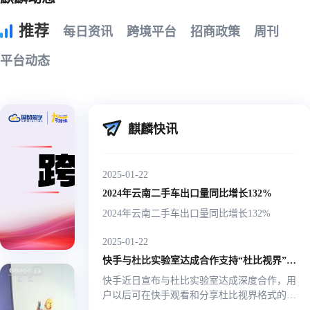
推荐
每日资讯
跨境平台
招商政策
周刊
平台动态
【出海
麒麟快讯
202602
法国建
出海日报
2025-01-22
都知道
中国征3
2024年云南二手车出口量同比增长132%
税/国家
2024年云南二手车出口量同比增长132%
大可跨境 |
面海外
2026-02-1
服务平
2025-01-22
式上线
快手与杜比实验室达成合作支持“杜比视界”视频
快手近日宣布与杜比实验室达成深度合作，用
李强
户以后可在快手观看和分享杜比视界格式的视
总理
频，快手也是首家全链路支持杜比视界体验的