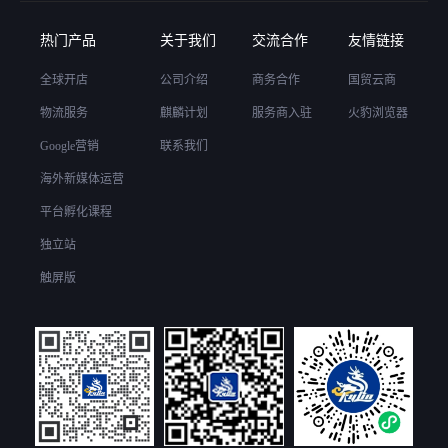
间
热门产品
关于我们
交流合作
友情链接
上
线
全球开店
公司介绍
商务合作
国贸云商
启
物流服务
麒麟计划
服务商入驻
火豹浏览器
动
Google营销
联系我们
中
海外新媒体运营
国
(云
平台孵化课程
南)
独立站
自
触屏版
由
贸
易
试
验
区