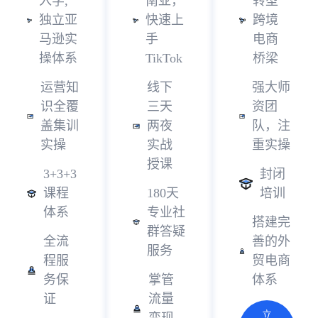
入学,
南亚，
转型
独立亚
快速上
跨境
马逊实
手
电商
操体系
TikTok
桥梁
运营知
线下
强大师
识全覆
三天
资团
盖集训
两夜
队，注
实操
实战
重实操
授课
3+3+3
封闭
课程
180天
培训
体系
专业社
搭建完
群答疑
全流
善的外
服务
程服
贸电商
务保
掌管
体系
证
流量
立