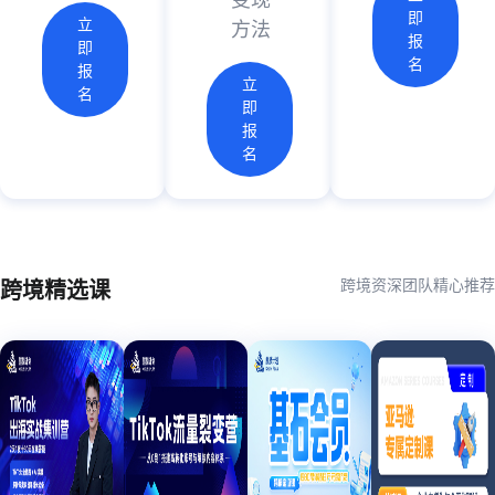
变现
即
立
方法
报
即
名
报
立
名
即
报
名
跨境资深团队精心推荐
跨境精选课