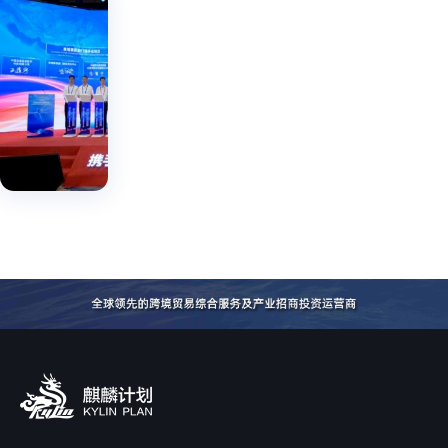
讲
讲
浙
党
党
江
的
的
国
引领
二
国贸
二
数字
十
贸
数字
十
经
届
|
数
届
济，
三
2024-
字
助力
中
三
07-26
科
品牌
全
中
出
会
技
全
海。
精
有
神
会
限
并
精
调
公
神
研
司
并
在
调
南
研
博
会
期