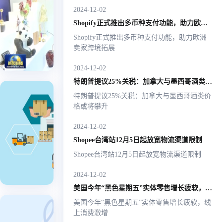
在调
2024-12-02
短视频平台。双方将共同致力于视频画质提
中共
升...
中央
研浙
Shopify正式推出多币种支付功能，助力欧洲卖家跨境拓展
麒麟
政治
出海 |
江国
Shopify正式推出多币种支付功能，助力欧洲
局常
2025-
卖家跨境拓展
贸数
委、
亚马
03-21
跨
字运
国务
逊 |
境平
2024-12-02
院总
营的
2025-
台
特朗普提议25%关税：加拿大与墨西哥酒类价格或将攀升
理李
01-21
物
福建
强3月
特朗普提议25%关税：加拿大与墨西哥酒类价
Amazon
流海
石狮
18日
格或将攀升
外
SEND
至20
市跨
仓
重磅升
Amazon
日在
2024-12-02
亚
境电
SEND重
福建
级：操
马
Shopee台湾站12月5日起放宽物流渠道限制
商公
磅升级：
调研
作更便
逊
Shopee台湾站12月5日起放宽物流渠道限制
共服
操作更便
期
物
捷，运
捷，运力
间，
务中
流
2024-12-02
力再加
再加码！
莅临
心时
由浙
美国今年“黑色星期五”实体零售增长疲软，线上消费激增
码！
强
江国
美国今年“黑色星期五”实体零售增长疲软，线
贸数
调：
重要更
上消费激增
字运