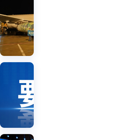
省国
司协
线
贸集
办的
团：
省国
浙江
贸集
贯彻
国贸
省跨
团：
数字 |
落实
境电
贯彻
2024-
王浩
落实
商综
08-12
省长
王浩
合服
省长
调研
务平
调研
指示
指示
台上
王
精神
精神
线发
浩
加快
加快
布会
赴
王
培育
国贸
培育
浩
在杭
外贸
省
数字
外贸
赴
高质
州举
|
属
高质
省
量发
2024-
行
企
属
展新
量发
08-12
业
企
动能
展新
业
宣
动能
宣