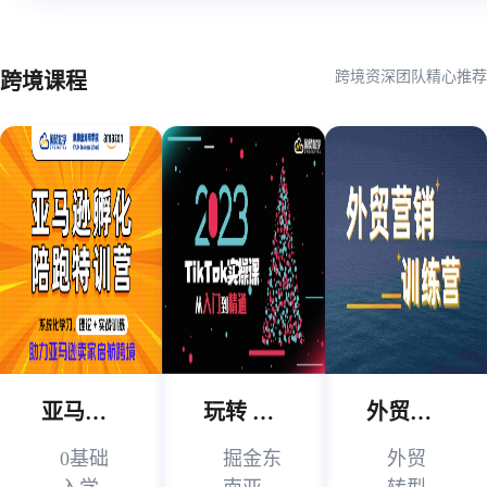
跨境资深团队精心推荐
跨境课程
亚马逊从0-1孵化陪跑课
玩转 TikTok 实战课
外贸营销训练营
0基础
掘金东
外贸