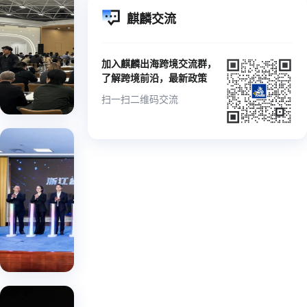
全球
麒麟交流
·品
求变
麒麟
亚
拓新
牌出
出海
马
局，
加入麒麟出海跨境交流群，
|
海！
逊
高质
了解跨境前沿，最新政策
2024-
品
2025
量出
11-08
牌
扫一扫二维码交流
亚马
海！
逊卖
家对
落实
接会
浙江
嘉兴
省跨
祝贺
站圆
浙江
境电
国贸
满收
省跨
数字 |
商三
官
境电
2024-
年行
商综
10-31
动规
合服
务平
划，
台正
由我
式上