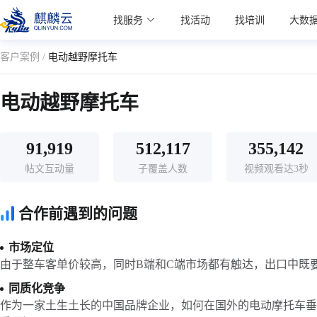
麒麟学院
找服务
找活动
找培训
大数
Kylin Academy
客户案例 /
电动越野摩托车
电动越野摩托车
91,919
512,117
355,142
帖文互动量
子覆盖人数
视频观看达3秒
合作前遇到的问题
市场定位
由于整车客单价较高，同时B端和C端市场都有触达，出口中既
同质化竞争
作为一家土生土长的中国品牌企业，如何在国外的电动摩托车垂