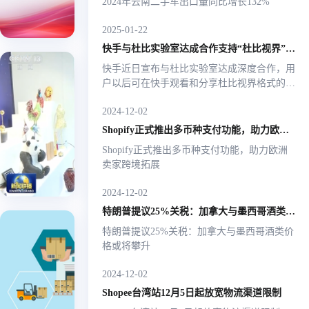
2024年云南二手车出口量同比增长132%
大可跨境 |
面海外
2026-02-1
服务平
2025-01-22
式上线
快手与杜比实验室达成合作支持“杜比视界”视频
快手近日宣布与杜比实验室达成深度合作，用
李强
户以后可在快手观看和分享杜比视界格式的视
总理
频，快手也是首家全链路支持杜比视界体验的
在调
2024-12-02
短视频平台。双方将共同致力于视频画质提
中共
升...
中央
研浙
Shopify正式推出多币种支付功能，助力欧洲卖家跨境拓展
麒麟
政治
出海 |
江国
Shopify正式推出多币种支付功能，助力欧洲
局常
2025-
卖家跨境拓展
贸数
委、
亚马
03-21
跨
字运
国务
逊 |
境平
2024-12-02
院总
营的
2025-
台
特朗普提议25%关税：加拿大与墨西哥酒类价格或将攀升
理李
01-21
物
福建
强3月
特朗普提议25%关税：加拿大与墨西哥酒类价
Amazon
流海
石狮
18日
格或将攀升
外
SEND
至20
市跨
仓
重磅升
Amazon
日在
2024-12-02
亚
境电
SEND重
福建
级：操
马
Shopee台湾站12月5日起放宽物流渠道限制
商公
磅升级：
调研
作更便
逊