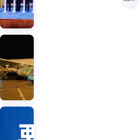
满收
省跨
数字 |
商三
官
境电
2024-
年行
商综
10-31
动规
合服
务平
划，
台正
由我
式上
省国
司协
线
贸集
办的
团：
省国
浙江
贸集
贯彻
国贸
省跨
团：
数字 |
落实
境电
贯彻
2024-
王浩
落实
商综
08-12
省长
王浩
合服
省长
调研
务平
调研
指示
指示
台上
王
精神
精神
线发
浩
加快
加快
布会
赴
王
培育
国贸
培育