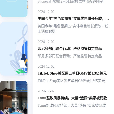
Shopee台湾站12月5日起放宽物流渠道限制
共服
操作更便
期
物
捷，运
捷，运力
间，
务中
流
2024-12-02
力再加
再加码！
莅临
心时
由浙
美国今年“黑色星期五”实体零售增长疲软，线上消费激增
码！
强
江国
美国今年“黑色星期五”实体零售增长疲软，线
贸数
调：
重要更
上消费激增
字运
“聚
新！亚
营的
亚马
跨
2024-12-02
焦跨
马逊
亚马逊
福建
逊 |
境平
印尼多部门联合行动：严格监管特定商品
Listing标
境电
石狮
Listing
2025-
台
题新
市跨
印尼多部门联合行动：严格监管特定商品
商需
01-21
标题新
亚
规，重
境电
马
求，
规，重
复词限
2024-12-02
商公
逊
提供
复词限
制1月21
共服
TikTok Shop美区黑五单日GMV破1.3亿美元
日正式
务中
一站
制1月
TikTok Shop美区黑五单日GMV破1.3亿美元
实施！
心。
式综
21日正
2024IC
2024-12-02
合服
式实
杭州跨
Temu整改风暴持续，大量“造假”卖家被罚款
务”
施！
会圆满
在杭州，
Temu整改风暴持续，大量“造假”卖家被罚款
未来！
束，国