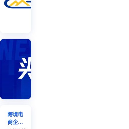
司
歌
并
口
麒麟
谷
在
接
调
云 |
配
歌
南
口
2024-
研
置
配
博
07-10
获
置
会
获
取
期
取
说
说
间
打不
明
明
上
过就
线
加
麒麟出
Temu
海获
启
入？
亚马
悉，近
动
|
亚马
逊
日，卖
2
中
逊将
家圈流
0
国
推出
传：亚
马逊计
(云
全新
划推出
南)
低价
类似
跨境电
自
商
Temu的
商企业
低价商
由
店，