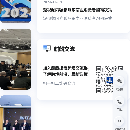
2024-11-18
数字赋
麒麟出海 |
短视频内容影响东南亚消费者购物决策
制造业
2024-12-0
高效出
短视频内容影响东南亚消费者购物决策
海！
浙跨
全球
麒麟交流
·品
求变
麒麟
亚
拓新
牌出
出海
马
局，
加入麒麟出海跨境交流群，
|
海！
逊
高质
了解跨境前沿，最新政策
2024-
品
2025
量出
11-08
牌
扫一扫二维码交流
亚马
海！
微信
逊卖
家对
落实
接会
电话
浙江
嘉兴
省跨
祝贺
AI
站圆
浙江
境电
国贸
麒麟AI