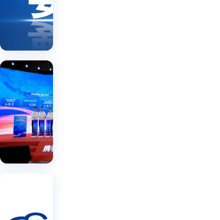
浩
在杭
外贸
省
数字
外贸
赴
高质
州举
|
属
高质
省
量发
2024-
行
企
属
展新
量发
08-12
业
企
动能
展新
业
宣
动能
宣
讲
讲
浙
党
党
江
的
的
国
引领
二
国贸
二
数字
十
贸
数字
十
经
届
|
数
届
济，
三
2024-
字
助力
中
三
07-26
科
品牌
全
中
出
会
技
全
海。
精
有
神
会
谷
限
并
精
歌
调
公
神
接
谷
研