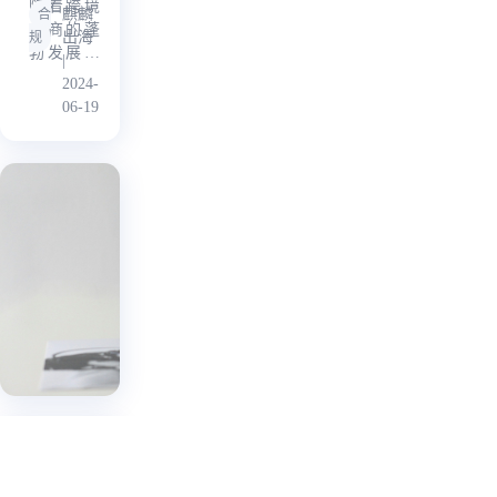
如何规
随着跨境
店，开
麒麟
贸
合
反卷
电商的蓬
放类目
避
出海
规
易
Temu
勃发展，
瞄准瞄
|
OFAC
试
企业面临
准白牌
2024-
制裁风
的国际政
低价时
验
06-19
险：策
治和经济
尚、家
区
风险也日
居和生
略与合
数
益增加，
活用品
规实践
特别是来
市场，
贸
消
自美国财
几乎对
公
费
政部海外
标
共
品
消
资产控制
Temu！
云南
服
费
办公室
以
日报
品
（OFAC）
务
|
旧
以
的制裁风
2024-
平
换
旧
险。本文
06-17
台
新
换
旨在探讨
新
跨境电商
进
进
企业如何
社
社
规避这些
告别亚
区
区
风险，确
马逊，
活
保合规经