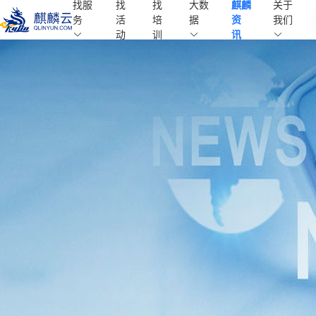
找服
找
找
大数
麒麟
关于
麒麟学院
务
活
培
据
资
我们
Kylin Academy
动
训
讯