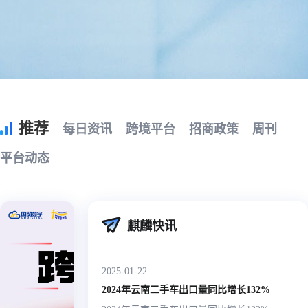
推荐
每日资讯
跨境平台
招商政策
周刊
平台动态
【出海
麒麟快讯
202602
法国建
出海日报
2025-01-22
都知道
中国征3
2024年云南二手车出口量同比增长132%
税/国家