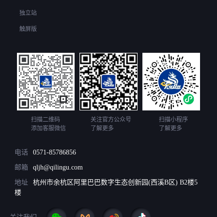
独立站
触屏版
扫描二维码
关注官方公众号
扫描小程序
添加客服微信
了解更多
了解更多
电话
0571-85786856
邮箱
qljh@qilingu.com
地址
杭州市余杭区阿里巴巴数字生态创新园(西溪B区) B2楼5
楼