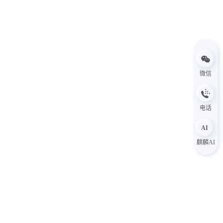
微信
电话
AI
麒麟AI