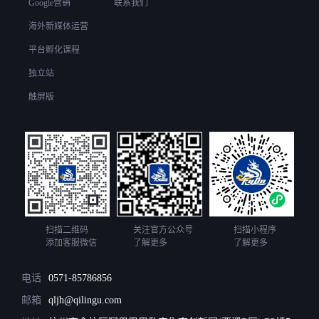
Google营销
联系我们
海外新媒体运营
平台孵化课程
独立站
触屏版
扫描二维码
关注官方公众号
扫描小程序
添加客服微信
了解更多
了解更多
电话
0571-85786856
邮箱
qljh@qilingu.com