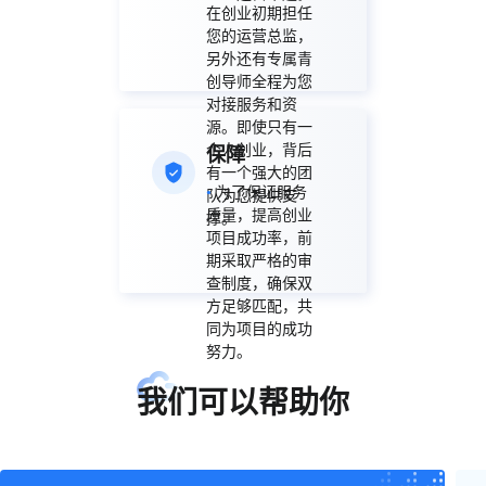
在创业初期担任
您的运营总监，
另外还有专属青
创导师全程为您
对接服务和资
源。即使只有一
个人创业，背后
保障
有一个强大的团
•
为了保证服务
队为您提供支
质量，提高创业
撑。
项目成功率，前
期采取严格的审
查制度，确保双
方足够匹配，共
同为项目的成功
努力。
我们可以帮助你