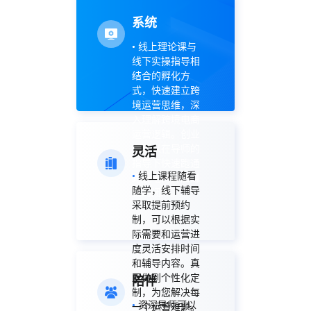
系统
•
线上理论课与
线下实操指导相
结合的孵化方
式，快速建立跨
境运营思维，深
入理解跨境电商
运营逻辑。创业
者可以在导师的
灵活
指导下快速跑通
•
线上课程随看
跨境电商开店赚
随学，线下辅导
钱的闭环。
采取提前预约
制，可以根据实
际需要和运营进
度灵活安排时间
和辅导内容。真
正做到个性化定
陪伴
制，为您解决每
•
资深导师可以
一个运营难题。