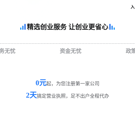
精选创业服务 让创业更省心
务无忧
资金无忧
政
0元
起，为您注册第一家公司
2天
搞定营业执照，足不出户全程代办