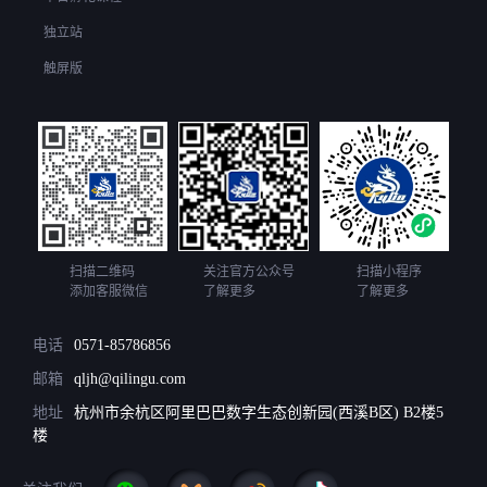
独立站
触屏版
扫描二维码
关注官方公众号
扫描小程序
添加客服微信
了解更多
了解更多
电话
0571-85786856
邮箱
qljh@qilingu.com
地址
杭州市余杭区阿里巴巴数字生态创新园(西溪B区) B2楼5
楼