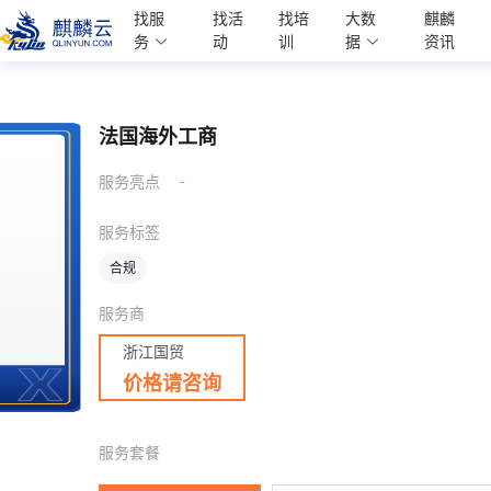
麒麟学院
找服
找活
找培
大数
麒麟
Kylin Academy
务
动
训
据
资讯
法国海外工商
-
服务亮点
服务标签
合规
服务商
浙江国贸
价格请咨询
服务套餐