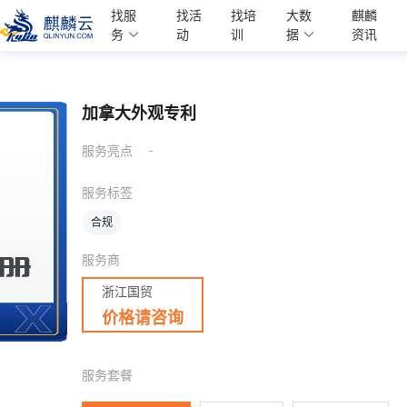
麒麟学院
找服
找活
找培
大数
麒麟
Kylin Academy
务
动
训
据
资讯
加拿大外观专利
-
服务亮点
服务标签
合规
服务商
浙江国贸
价格请咨询
服务套餐