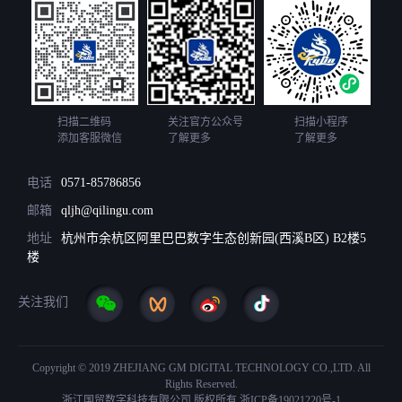
扫描二维码
关注官方公众号
扫描小程序
添加客服微信
了解更多
了解更多
电话
0571-85786856
邮箱
qljh@qilingu.com
地址
杭州市余杭区阿里巴巴数字生态创新园(西溪B区) B2楼5
楼
关注我们
Copyright © 2019 ZHEJIANG GM DIGITAL TECHNOLOGY CO.,LTD. All
Rights Reserved.
浙江国贸数字科技有限公司 版权所有
浙ICP备19021220号-1