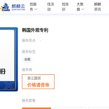
麒麟学院
找服
找活
找培
大数
麒麟
Kylin Academy
务
动
训
据
资讯
韩国外观专利
-
服务亮点
服务标签
合规
服务商
浙江国贸
价格请咨询
服务套餐