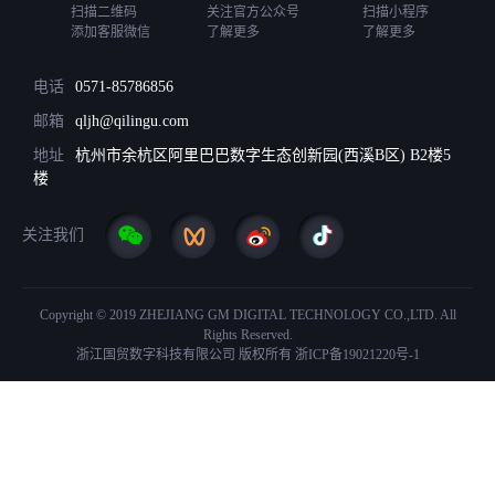
扫描二维码
关注官方公众号
扫描小程序
添加客服微信
了解更多
了解更多
电话
0571-85786856
邮箱
qljh@qilingu.com
地址
杭州市余杭区阿里巴巴数字生态创新园(西溪B区) B2楼5
楼
关注我们
Copyright © 2019 ZHEJIANG GM DIGITAL TECHNOLOGY CO.,LTD. All
Rights Reserved.
浙江国贸数字科技有限公司 版权所有
浙ICP备19021220号-1