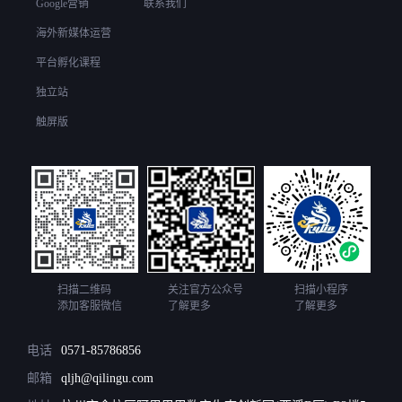
Google营销
联系我们
海外新媒体运营
平台孵化课程
独立站
触屏版
扫描二维码
关注官方公众号
扫描小程序
添加客服微信
了解更多
了解更多
电话
0571-85786856
邮箱
qljh@qilingu.com