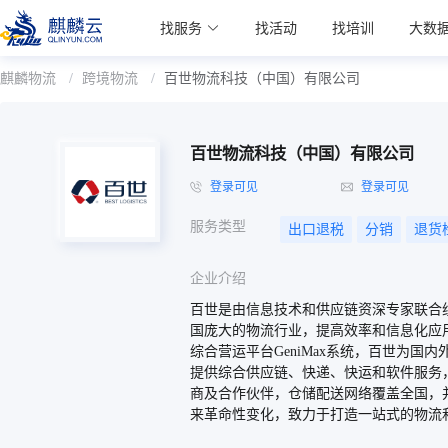
麒麟学院
找服务
找活动
找培训
大数
Kylin Academy
麒麟物流
/
跨境物流
/
百世物流科技（中国）有限公司
百世物流科技（中国）有限公司
登录可见
登录可见
服务类型
出口退税
分销
退货
企业介绍
百世是由信息技术和供应链资深专家联合
国庞大的物流行业，提高效率和信息化应
综合营运平台GeniMax系统，百世为
提供综合供应链、快递、快运和软件服务，截
商及合作伙伴，仓储配送网络覆盖全国，
来革命性变化，致力于打造一站式的物流