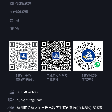
海外新媒体运营
平台孵化课程
独立站
触屏版
扫描二维码
关注官方公众号
扫描小程序
添加客服微信
了解更多
了解更多
电话
0571-85786856
邮箱
qljh@qilingu.com
地址
杭州市余杭区阿里巴巴数字生态创新园(西溪B区) B2楼5