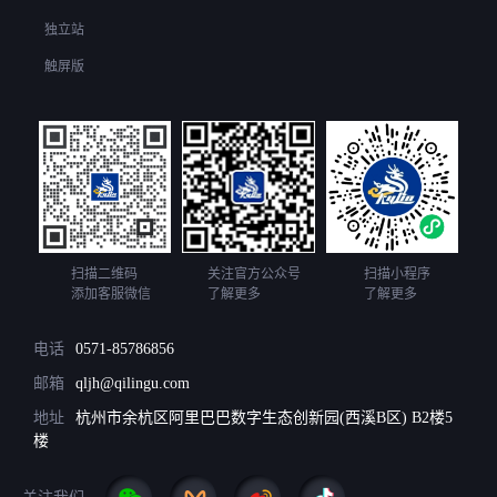
独立站
触屏版
扫描二维码
关注官方公众号
扫描小程序
添加客服微信
了解更多
了解更多
电话
0571-85786856
邮箱
qljh@qilingu.com
地址
杭州市余杭区阿里巴巴数字生态创新园(西溪B区) B2楼5
楼