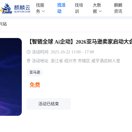
麒麟学院
找服
找活
找培
大数
麒麟
Kylin Academy
务
动
训
据
资讯
兴站
【智链全球 Ai企动】2026亚马逊卖家启动大
活动时间:
2025-10-22 13:00 - 17:00
活动地址:
浙江省 绍兴市 市辖区 咸亨酒店树人堂
亚马逊
免费
活动已结束