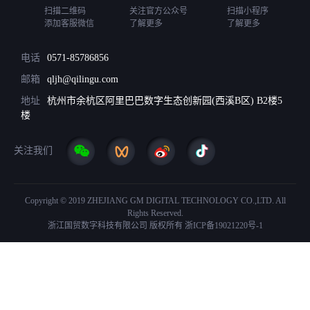
扫描二维码
关注官方公众号
扫描小程序
添加客服微信
了解更多
了解更多
电话
0571-85786856
邮箱
qljh@qilingu.com
地址
杭州市余杭区阿里巴巴数字生态创新园(西溪B区) B2楼5
楼
关注我们
Copyright © 2019 ZHEJIANG GM DIGITAL TECHNOLOGY CO.,LTD. All
Rights Reserved.
浙江国贸数字科技有限公司 版权所有
浙ICP备19021220号-1