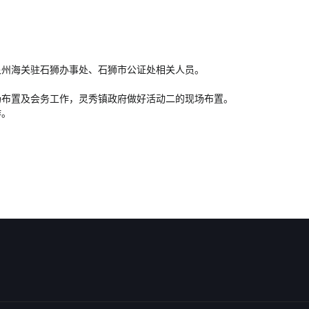
泉州海关驻石狮办事处、石狮市公证处相关人员。
场布置及会务工作，灵秀镇政府做好活动二的现场布置。
作。