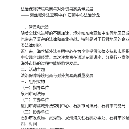
法治保障跨境电商与对外贸易高质量发展
—— 海丝域外法查明中心·石狮中心法治沙龙
一、背景和宗旨
随着全球化进程的不断加速，境外如东南亚和中东等地区已
也带来了复杂的法律和商业挑战。特别是对于石狮地区的企
类法律纠纷。
近年来，海丝域外法查明中心在为企业提供法律支持和市场指
中实现合规经营。本次沙龙旨在通过专题讲座，分享行业案
海外市场的过程中能够稳健发展。
二、活动主题
法治保障跨境电商与对外贸易高质量发展
三、组织架构
（一）指导单位
泉州市司法局
（二）主办单位
厦门市海丝域外法查明中心、石狮市司法局、石狮市商务局
（三）协办单位
石狮市发改局、灵秀镇、泉州海关驻石狮办事处、石狮市公
四、时间