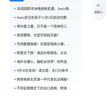
AI
活动回顾|非洲电商新机遇，Jumia海外仓模式全解析
麒麟AI
Jumia尼日利亚于11月1日启动为期一月的黑五活动
郑州富士康，已不是一个简单的工厂！
库容骤降，大促开局就天崩？
市场数据指南！东南亚电商火爆，或成跨境电商物流增长的新大陆
断崖式下跌！海运价格倒挂，企业该如何应对？
海外仓爆火，辐射全世界！你所选的海外仓真的适合你么？
9月30日关闭！请注意：无CDS账号将影响清关
跨境电商无货源一件代发玩法揭秘！
不同监管模式下的出口退税，跨境电商卖家如何“税”月静好？