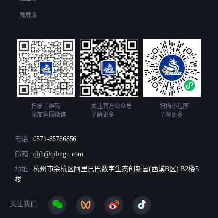
触屏版
扫描二维码
关注官方公众号
扫描小程序
添加客服微信
了解更多
了解更多
电话
0571-85786856
邮箱
qljh@qilingu.com
地址
杭州市余杭区阿里巴巴数字生态创新园(西溪B区) B2楼5
楼
关注我们