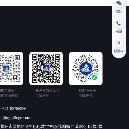
微信
电话
AI
麒麟AI
扫描二维码
关注官方公众号
扫描小程序
添加客服微信
了解更多
了解更多
0571-85786856
qljh@qilingu.com
杭州市余杭区阿里巴巴数字生态创新园(西溪B区) B2楼5楼