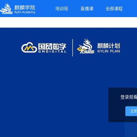
麒麟学院
培训班
直播课
全部课程
Kylin Academy
登录观
立