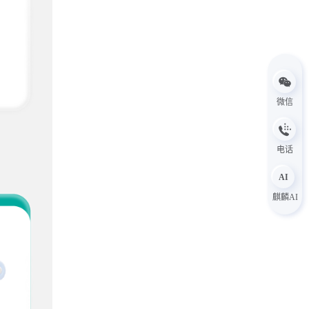
微信
电话
AI
麒麟AI