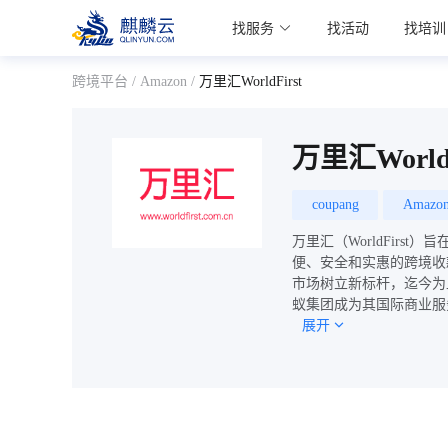
麒麟学院
找服务
找活动
找培训
Kylin Academy
跨境平台
/
Amazon
/
万里汇WorldFirst
万里汇WorldF
coupang
Amazo
万里汇（WorldFir
便、安全和实惠的跨境收款服
市场树立新标杆，迄今为止已为
蚁集团成为其国际商业服务的
展开