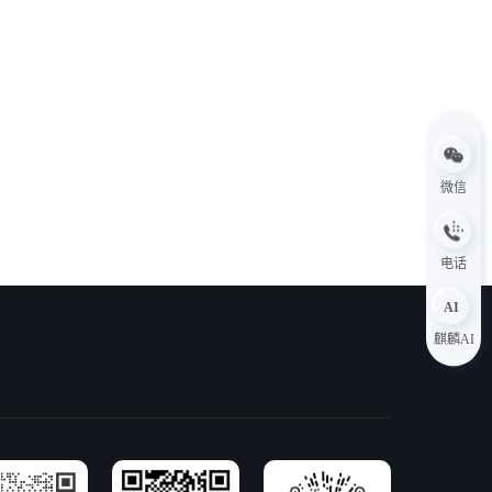
微信
电话
AI
麒麟AI