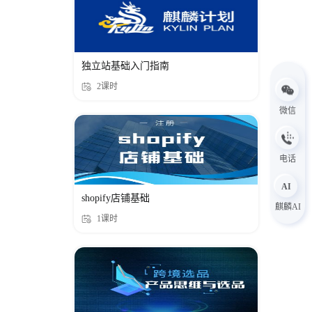
视频课
68:50
10. 谷歌-购物广告
独立站基础入门指南
视频课
113:13
2课时
微信
11. 谷歌-GMC
视频课
69:57
电话
12. 社媒运营
AI
视频课
45:26
shopify店铺基础
麒麟AI
1课时
13. KOL
视频课
37:54