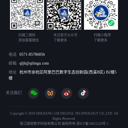
扫描二维码
关注官方公众号
扫描小程序
添加客服微信
了解更多
了解更多
电话
0571-85786856
邮箱
qljh@qilingu.com
地址
杭州市余杭区阿里巴巴数字生态创新园(西溪B区) B2楼5
楼
关注我们
Copyright © 2019 ZHEJIANG GM DIGITAL TECHNOLOGY CO.,LTD. All
Rights Reserved.
浙江国贸数字科技有限公司 版权所有
浙ICP备19021220号-1