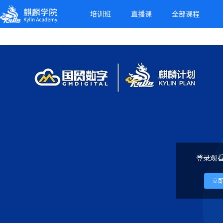
麒麟学院
培训班
直播课
全部课程
Kylin Academy
登录观
立