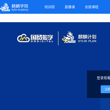
麒麟学院
培训班
直播课
全部课程
Kylin Academy
登录观
立