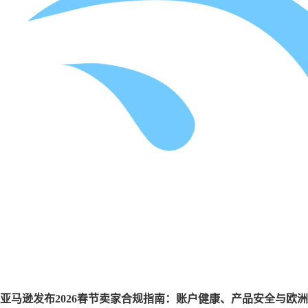
亚马逊发布2026春节卖家合规指南：账户健康、产品安全与欧