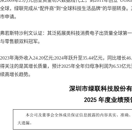
从2009年25万元创业资金切入数据线代工，到2011年创立“UG
全球，绿联完成从“配件商”到“全球科技生活品牌”的华丽转身。其
市申请。
弗若斯特沙利文认证：其泛拓展类科技消费电子出货量全球第一
与零售额双料冠军。
2023年海外收入24.20亿元;2024年跃升至35.44亿元，同比增长46
得关注的是其增长质量，预计2025年全年归母净利润为6.53亿元至7
续高增长趋势。