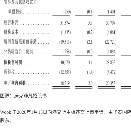
图源：沃克非凡招股书
Wook 于2026年1月15日向港交所主板递交上市申请，由华
股东。