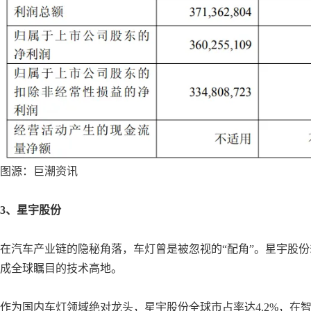
图源：巨潮资讯
3、星宇股份
在汽车产业链的隐秘角落，车灯曾是被忽视的“配角”。星宇股份
成全球瞩目的技术高地。
作为国内车灯领域绝对龙头，星宇股份全球市占率达4.2%，在智