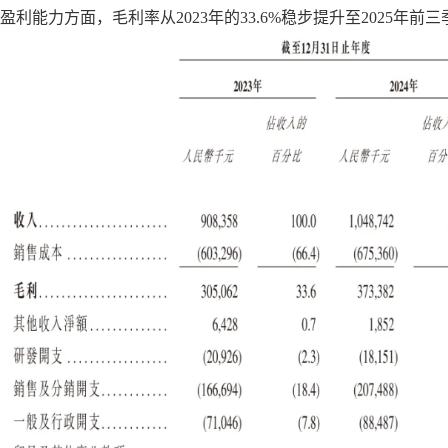
盈利能力方面，毛利率从2023年的33.6%稳步提升至2025年前三季