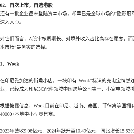
02、首次上市，首选港股
还有一批企业虽未登陆资本市场，却早已是全球市场的“隐形冠
深入人心。
对它们而言，A股审核周期长、对境外收入占比高存在顾虑，而
本市场”最务实的选择。
1、Wook
在印尼雅加达的街角小店，一块印有“Wook”标识的充电宝悄然连
业，已经成为印尼3C配件领域中国跨境公司第一、小家电领域
根据披露信息，Wook目前在印尼、越南、泰国、菲律宾等国拥
40000+本地中小型零售商。
2023年营收9.08亿元，2024年跃升至10.49亿元，同比增长15.5